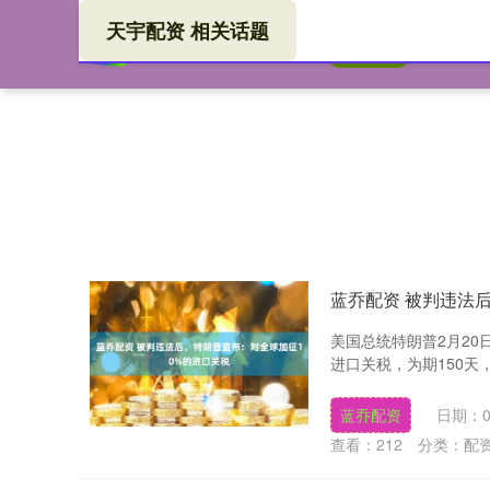
天宇配资 相关话题
天宇
首页
蓝乔配资 被判违法
美国总统特朗普2月20
进口关税，为期150天
蓝乔配资
日期：0
查看：
212
分类：
配