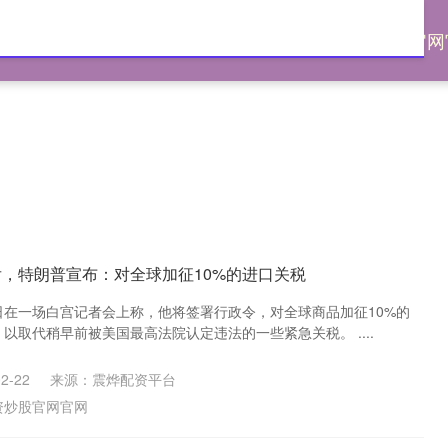
配资
网上配资股票
配资股票网
配资炒股官网
后，特朗普宣布：对全球加征10%的进口关税
日在一场白宫记者会上称，他将签署行政令，对全球商品加征10%的
，以取代稍早前被美国最高法院认定违法的一些紧急关税。 ....
2-22
来源：震烨配资平台
资炒股官网官网