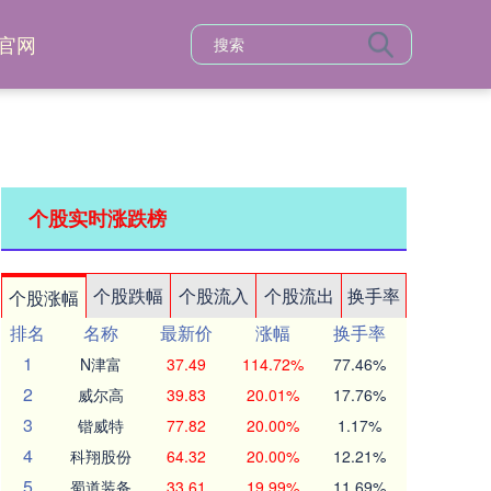
官网
个股实时涨跌榜
个股跌幅
个股流入
个股流出
换手率
个股涨幅
排名
名称
最新价
涨幅
换手率
1
N津富
37.49
114.72%
77.46%
2
威尔高
39.83
20.01%
17.76%
3
锴威特
77.82
20.00%
1.17%
4
科翔股份
64.32
20.00%
12.21%
5
蜀道装备
33.61
19.99%
11.69%