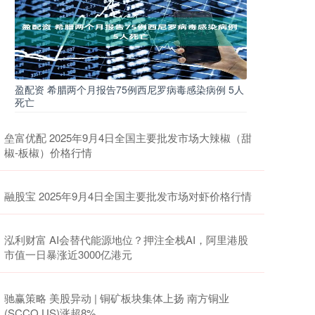
盈配资 希腊两个月报告75例西尼罗病毒感染病例 5人
死亡
垒富优配 2025年9月4日全国主要批发市场大辣椒（甜
椒-板椒）价格行情
融股宝 2025年9月4日全国主要批发市场对虾价格行情
泓利财富 AI会替代能源地位？押注全栈AI，阿里港股
市值一日暴涨近3000亿港元
驰赢策略 美股异动 | 铜矿板块集体上扬 南方铜业
(SCCO.US)涨超8%