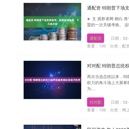
通配资 特朗普下场
► 文 观察者网 柳白
盟的一次关键考验。 这
通配资
日期：02-
查看：
100
分类：
配
对对配 特朗普总统
再次当选总统以来，特
权力的角斗场上大展拳
深证成指
14110.12
.92
0.57%
-34.08
-0
为....
对对配
日期：02-
查看：
156
分类：
网