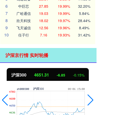
6
中巨芯
27.85
19.99%
32.20%
7
广哈通信
19.03
19.99%
5.84%
8
欣天科技
18.02
19.97%
28.44%
9
飞天诚信
12.56
19.96%
8.49%
10
任子行
7.16
19.93%
31.42%
沪深京行情 实时轮播
北证50
1122.88
创
3.42
0.30%