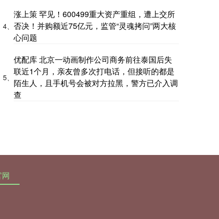
涨上策 罕见！600499重大资产重组，遭上交所
否决！并购额近75亿元，监管“灵魂拷问”两大核
4、
心问题
优配库 北京一动画制作公司商务前往泰国后失
联近1个月，亲友曾多次打电话，但接听的都是
5、
陌生人，且手机号会被对方拉黑，警方已介入调
查
官网