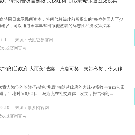
0美元？特朗普扬言要撒“关税红利” 贝森特暗示通过减税实
贝森特周日表示民间资本，特朗普总统此前所提出的“每位美国人至少
”的建议，可以通过今年早些时候他签署的标志性经济政策法案....
1-11
来源：长胜证券官网
资炒股官网官网
轰”特朗普政府“大而美”法案：荒唐可笑、夹带私货，令人作
负责人岗位的埃隆·马斯克“炮轰”特朗普政府的大规模税收与支出法案
道，当地时间6月3日，马斯克在社交媒体上发文，抨击特朗....
9-26
来源：嘉多网官网
资炒股官网官网