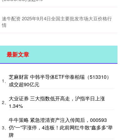
速牛配资 2025年9月4日全国主要批发市场大豆价格行
情
最新文章
芝麻财富 中韩半导体ETF华泰柏瑞（513310）
1、
成交超90亿元
大业证券 三大指数低开高走，沪指半日上涨
2、
1.34%
牛牛策略 紧急澄清资产注入传闻后，000593
仍“一”字涨停，4连板！此前网红牛散“鑫多多”举
3、
牌