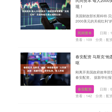
民间资本 每人200
现！
美国财政部长斯科特·
2000美元的关税红利
民间资本
日期：1
查看：
109
分类：
配
春安配资 马斯克“炮
呕
刚离开美国政府效率部
春安配资。 据新华社报
春安配资
日期：0
查看：
142
分类：
配