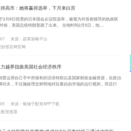
支持高市：她将赢得选举，下月来白宫
 将于2月8日投票的日本国会众议院选举，被视为对首相领导的执政联
时候，美国总统特朗普跳了出来。 当地时间2月5日，他....
07
来源：蔚莱策略平台
资炒股官网官网
权力越界扭曲美国社会经济秩序
朗普运用自己手中所独有的话语特权以及国家财政金融资源，在政治
脚功夫，不仅施政理念鲜明地对抗着自由市场的运行规则，而且行
沪深300
4651.31
.24%
-6.85
-0.15%
05
来源：银铺子配资APP下载
上配资股票