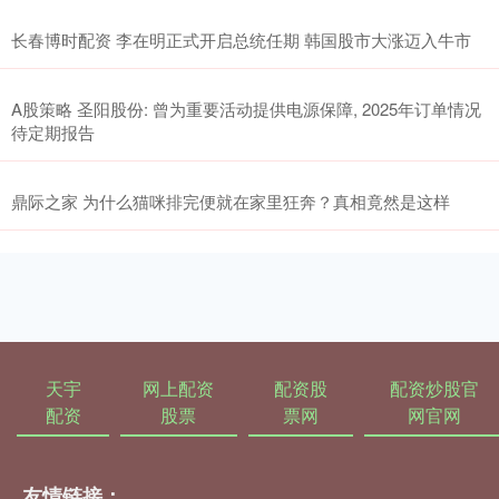
长春博时配资 李在明正式开启总统任期 韩国股市大涨迈入牛市
A股策略 圣阳股份: 曾为重要活动提供电源保障, 2025年订单情况
待定期报告
鼎际之家 为什么猫咪排完便就在家里狂奔？真相竟然是这样
天宇
网上配资
配资股
配资炒股官
配资
股票
票网
网官网
友情链接：