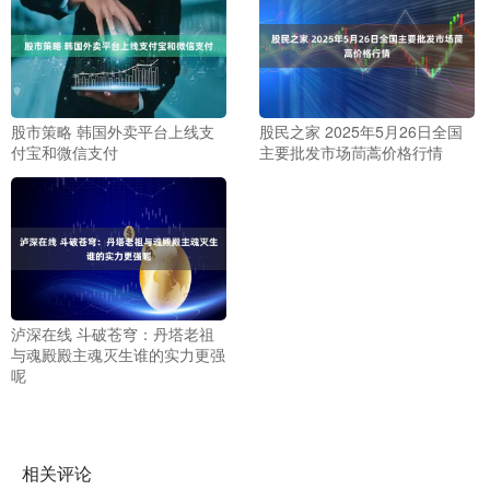
股市策略 韩国外卖平台上线支
股民之家 2025年5月26日全国
付宝和微信支付
主要批发市场茼蒿价格行情
泸深在线 斗破苍穹：丹塔老祖
与魂殿殿主魂灭生谁的实力更强
呢
相关评论