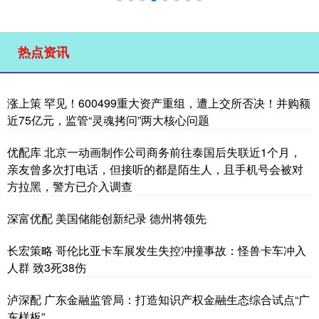
热点资讯
涨上策 罕见！600499重大资产重组，遭上交所否决！并购额
近75亿元，监管“灵魂拷问”两大核心问题
优配库 北京一动画制作公司商务前往泰国后失联近1个月，
亲友曾多次打电话，但接听的都是陌生人，且手机号会被对
方拉黑，警方已介入调查
深富优配 美国储能创新纪录 德州将领先
长宏策略 哥伦比亚卡车展发生失控冲撞事故：怪兽卡车冲入
人群 致3死38伤
泸深配 广东金融监管局：打造知识产权金融生态综合试点“广
东样板”