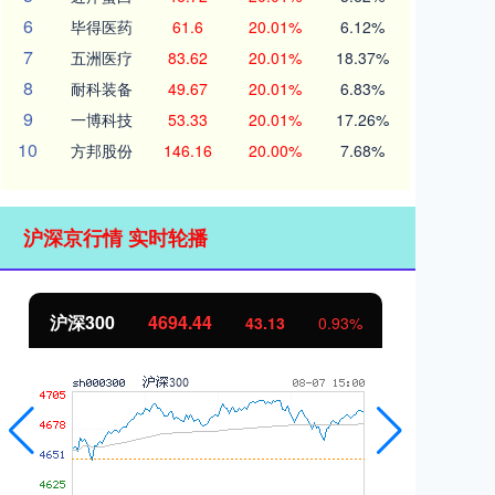
6
毕得医药
61.6
20.01%
6.12%
7
五洲医疗
83.62
20.01%
18.37%
8
耐科装备
49.67
20.01%
6.83%
9
一博科技
53.33
20.01%
17.26%
10
方邦股份
146.16
20.00%
7.68%
沪深京行情 实时轮播
沪深300
4694.44
北
43.13
0.93%