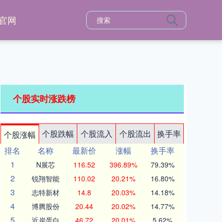
官网
个股实时涨跌榜
个股跌幅
个股流入
个股流出
换手率
个股涨幅
排名
名称
最新价
涨幅
换手率
1
N展芯
116.52
396.89%
79.39%
2
锐翔智能
110.02
20.21%
16.80%
3
志特新材
14.8
20.03%
14.18%
4
博腾股份
20.44
20.02%
14.77%
5
近岸蛋白
46.72
20.01%
5.62%