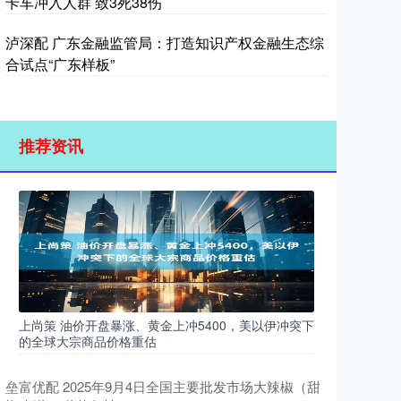
卡车冲入人群 致3死38伤
泸深配 广东金融监管局：打造知识产权金融生态综
合试点“广东样板”
推荐资讯
上尚策 油价开盘暴涨、黄金上冲5400，美以伊冲突下
的全球大宗商品价格重估
垒富优配 2025年9月4日全国主要批发市场大辣椒（甜