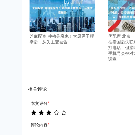
芝麻配资 冲动是魔鬼！太原男子挥
优配库 北京
拳后，从失主变被告
往泰国后失联
打电话，但接
手机号会被对
调查
相关评论
本文评分
*
评论内容
*