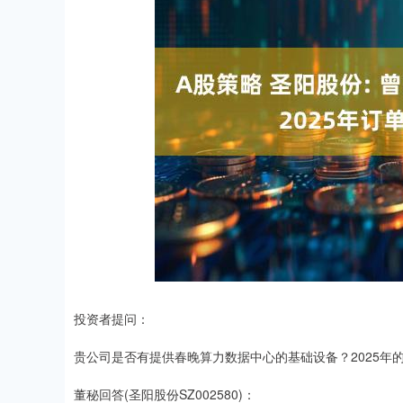
上证指数
3940.04
.40
2.13%
39.68
1.
投资者提问：
贵公司是否有提供春晚算力数据中心的基础设备？2025年
董秘回答(圣阳股份SZ002580)：