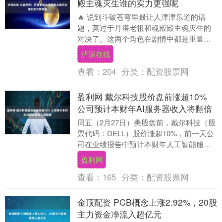
殿主魂灭生谁的实力更强呢
🔥 说到斗破苍穹里最让人津津乐道的话
题，莫过于丹塔老祖和魂殿殿主魂灭生的
对决了。这两个角色在剧情中都是重量级
存在，但到底谁更厉害？咱们今天就来聊
泸深在线
聊这个话题。 🎯....
查看：
204
分类：
配资股票网
盈利网 戴尔科技股价盘前涨超10%
公司预计本财年AI服务器收入将翻倍
周五（2月27日）美股盘前，戴尔科技（股
票代码：DELL）股价涨超10%，前一天公
司在业绩报告中预计本财年人工智能服务
器销售额将达到500亿美元。 周四（2月
盈利网
2....
查看：
165
分类：
配资股票网
金顶配资 PCB概念上涨2.92%，20股
主力资金净流入超亿元