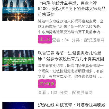
上尚策 油价开盘暴涨、黄金上冲
5400，美以伊冲突下的全球大宗商品
价格重估
随着中东地缘政治火药桶再度被点燃，全
球金融市场也迎来了新一轮的风险考验。
中东局势迅速演变迅速击穿了此前市场对
地缘冲突“有限可控”的预期，国际原油价格
上上策
查看：
84
分类：
配资股票网
应声飙升至....
联合证券 春节一过紫癜患者扎堆就
诊？紫癜专家说出背后几个真实原因
每年春节刚结束，医院门诊里总会出现一
个现象：过敏性紫癜患者明显增多，有的
复发，有的首次发作。很多家长疑惑，怎
么一过完年就“集中爆发”？其实，这并不是
联合证券
巧合，而是多....
查看：
132
分类：
配资股票网
泸深在线 斗破苍穹：丹塔老祖与魂殿