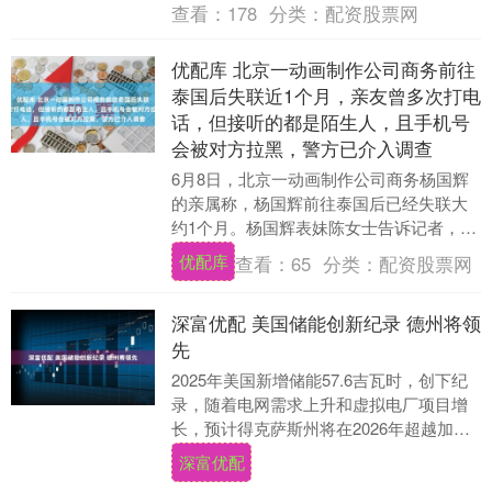
查看：
178
分类：
配资股票网
优配库 北京一动画制作公司商务前往
泰国后失联近1个月，亲友曾多次打电
话，但接听的都是陌生人，且手机号
会被对方拉黑，警方已介入调查
6月8日，北京一动画制作公司商务杨国辉
的亲属称，杨国辉前往泰国后已经失联大
约1个月。杨国辉表妹陈女士告诉记者，她
于5月7日得知表哥失联，报警后获悉表哥
优配库
查看：
65
分类：
配资股票网
于5月4日....
深富优配 美国储能创新纪录 德州将领
先
2025年美国新增储能57.6吉瓦时，创下纪
录，随着电网需求上升和虚拟电厂项目增
长，预计得克萨斯州将在2026年超越加利
福尼亚州成为最大市场。 海量资讯、精准
深富优配
解....