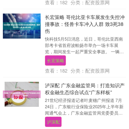
查看：
182
分类：
配资股票网
长宏策略 哥伦比亚卡车展发生失控冲
撞事故：怪兽卡车冲入人群 致3死38
伤
快科技5月5日消息，近日，哥伦比亚西南
部考卡省首府波帕扬市举办一场卡车展
览，期间发生一起严重安全事故。 一辆正
在进行表演的巨型卡车失控冲撞人群，目
长宏策略
前已造成至少3....
查看：
182
分类：
配资股票网
泸深配 广东金融监管局：打造知识产
权金融生态综合试点“广东样板”
21世纪经济报道记者叶麦穗广州报道 7月
24日，广东银行业保险业2025年上半年新
闻通气会上，广东金融监管局党委委员、
二级巡视员黄海晖表示，广东金融监管局
泸深配
深入贯....