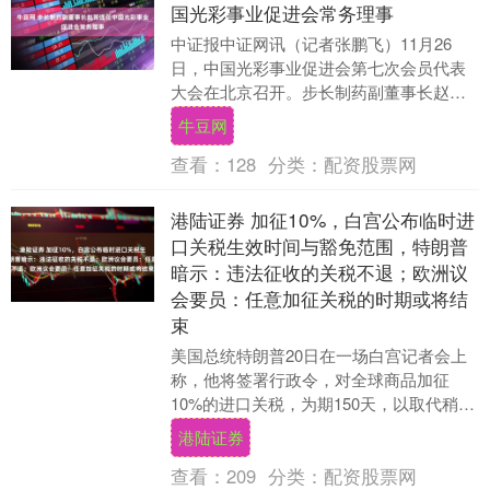
国光彩事业促进会常务理事
中证报中证网讯（记者张鹏飞）11月26
日，中国光彩事业促进会第七次会员代表
大会在北京召开。步长制药副董事长赵菁
参加会议并连任中国光彩事业促进会常务
牛豆网
理事。 中国光....
查看：
128
分类：
配资股票网
港陆证券 加征10%，白宫公布临时进
口关税生效时间与豁免范围，特朗普
暗示：违法征收的关税不退；欧洲议
会要员：任意加征关税的时期或将结
束
美国总统特朗普20日在一场白宫记者会上
称，他将签署行政令，对全球商品加征
10%的进口关税，为期150天，以取代稍早
前被美国最高法院认定违法的一些紧急关
港陆证券
税。目前，....
查看：
209
分类：
配资股票网