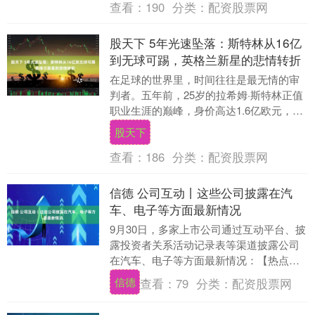
查看：
190
分类：
配资股票网
股天下 5年光速坠落：斯特林从16亿
到无球可踢，英格兰新星的悲情转折
在足球的世界里，时间往往是最无情的审
判者。五年前，25岁的拉希姆·斯特林正值
职业生涯的巅峰，身价高达1.6亿欧元，成
为曼城的绝对核心。然而，时光荏苒，转
股天下
眼间他已....
查看：
186
分类：
配资股票网
信德 公司互动丨这些公司披露在汽
车、电子等方面最新情况
9月30日，多家上市公司通过互动平台、披
露投资者关系活动记录表等渠道披露公司
在汽车、电子等方面最新情况：【热点回
应】邮储银行回应2791万元罚单：已按监
信德
查看：
79
分类：
配资股票网
管要求有....