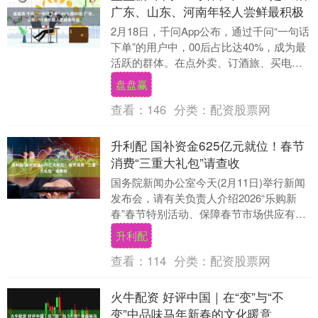
广东、山东、河南年轻人尝鲜最积极
2月18日，千问App公布，通过千问“一句话
下单”的用户中，00后占比达40%，成为最
活跃的群体。在点外卖、订酒旅、买电影
票核心消费场景中，00后占比均位居首
盘盘赢
位....
查看：
146
分类：
配资股票网
升利配 国补资金625亿元就位！春节
消费“三重大礼包”请查收
国务院新闻办公室今天(2月11日)举行新闻
发布会，请有关负责人介绍2026“乐购新
春”春节特别活动、保障春节市场供应有关
情况。 发布会上介绍，本周日将迎来史上
升利配
最....
查看：
114
分类：
配资股票网
火牛配资 好评中国｜在“变”与“不
变”中品味马年新春的文化暖意