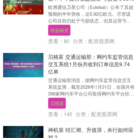
欧洲通信卫星公司（Eutelsat）公布了其超
预期的半年营收，达5.92亿欧元。尽管该
公司目前仍处于亏损状态，但其运营亏损
已减少了85%。法国一直将Eutels....
镕盛融资
查看：
80
分类：
配资股票网
贝格富 交通运输部：网约车监管信息
交互系统1月份共收到订单信息9.74
亿单
交通运输部消息，据网约车监管信息交互
系统监测，截至2026年1月31日，全国共有
396家网约车平台公司取得网约车平台经营
许可，较上月增加1家。网约车监管信息交
贝格富
互....
查看：
145
分类：
配资股票网
神机策 结汇潮、升值浪，央行如何应
对？