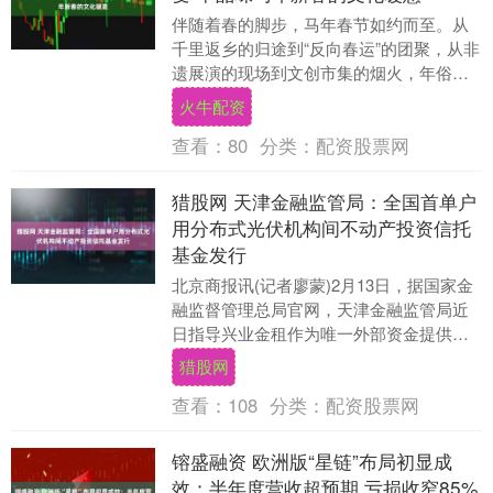
伴随着春的脚步，马年春节如约而至。从
千里返乡的归途到“反向春运”的团聚，从非
遗展演的现场到文创市集的烟火，年俗
的“打开方式”不断刷新，节日的文化内涵愈
火牛配资
发丰富。人....
查看：
80
分类：
配资股票网
猎股网 天津金融监管局：全国首单户
用分布式光伏机构间不动产投资信托
基金发行
北京商报讯(记者廖蒙)2月13日，据国家金
融监督管理总局官网，天津金融监管局近
日指导兴业金租作为唯一外部资金提供
方，全程参与首单户用分布式光伏机构间
猎股网
不动产投资信....
查看：
108
分类：
配资股票网
镕盛融资 欧洲版“星链”布局初显成
效：半年度营收超预期 亏损收窄85%