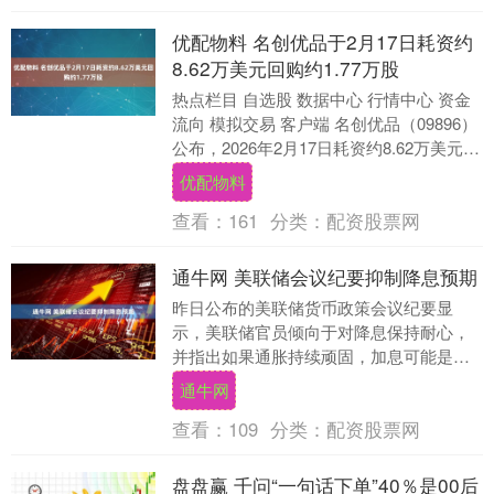
优配物料 名创优品于2月17日耗资约
8.62万美元回购约1.77万股
热点栏目 自选股 数据中心 行情中心 资金
流向 模拟交易 客户端 名创优品（09896）
公布，2026年2月17日耗资约8.62万美元回
购约1.77万股股份。 ....
优配物料
查看：
161
分类：
配资股票网
通牛网 美联储会议纪要抑制降息预期
昨日公布的美联储货币政策会议纪要显
示，美联储官员倾向于对降息保持耐心，
并指出如果通胀持续顽固，加息可能是合
适的，这凸显了分歧的前景和依赖数据路
通牛网
径的决策方式。 新....
查看：
109
分类：
配资股票网
盘盘赢 千问“一句话下单”40％是00后