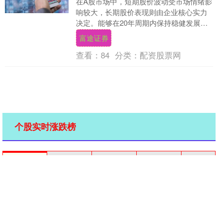
在A股市场中，短期股价波动受市场情绪影
响较大，长期股价表现则由企业核心实力
决定。能够在20年周期内保持稳健发展的
企业，均为各行业的绝对龙头，具备不可
富途证券
替代的资源优....
查看：
84
分类：
配资股票网
个股实时涨跌榜
个股跌幅
个股流入
个股流出
换手率
个股涨幅
排名
名称
最新价
涨幅
换手率
1
N展芯
116.52
396.89%
79.39%
2
锐翔智能
110.02
20.21%
16.80%