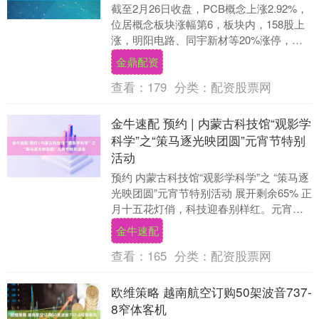
截至2月26日收盘，PCB概念上涨2.92%，
位居概念板块涨幅第6，板块内，158股上
涨，明阳电路、同宇新材等20%涨停，广
合科技、深南电路、大族激光等涨停，
金鼎配资
德....
查看：
179
分类：
配资股票网
金牛速配 预约 | 内蒙古科技馆“观影学
科学”之“策马逐光映团圆”元宵节特别
活动
预约 内蒙古科技馆“观影学科学”之 “策马逐
光映团圆”元宵节特别活动 展开剩余65% 正
月十五花灯俏，科技迎春别样红。元宵佳
节将至，内蒙古科技馆特效影院为大家
金牛速配
准....
查看：
165
分类：
配资股票网
欧维策略 越南航空订购50架波音737-
8窄体客机