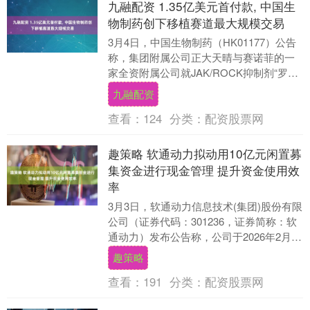
九融配资 1.35亿美元首付款, 中国生
物制药创下移植赛道最大规模交易
3月4日，中国生物制药（HK01177）公告
称，集团附属公司正大天晴与赛诺菲的一
家全资附属公司就JAK/ROCK抑制剂“罗伐
昔替尼”在全球开发、生产及商业化订立....
九融配资
查看：
124
分类：
配资股票网
趣策略 软通动力拟动用10亿元闲置募
集资金进行现金管理 提升资金使用效
率
3月3日，软通动力信息技术(集团)股份有限
公司（证券代码：301236，证券简称：软
通动力）发布公告称，公司于2026年2月27
日召开第二届董事会第二十六次会议....
趣策略
查看：
191
分类：
配资股票网