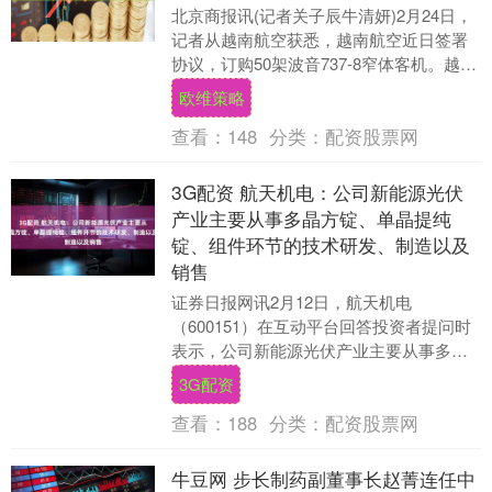
北京商报讯(记者关子辰牛清妍)2月24日，
记者从越南航空获悉，越南航空近日签署
协议，订购50架波音737-8窄体客机。越南
航空计划于2030—2032年接收这批....
欧维策略
查看：
148
分类：
配资股票网
3G配资 航天机电：公司新能源光伏
产业主要从事多晶方锭、单晶提纯
锭、组件环节的技术研发、制造以及
销售
证券日报网讯2月12日，航天机电
（600151）在互动平台回答投资者提问时
表示，公司新能源光伏产业主要从事多晶
方锭、单晶提纯锭、组件环节的技术研
3G配资
发、制造以及销售....
查看：
188
分类：
配资股票网
牛豆网 步长制药副董事长赵菁连任中