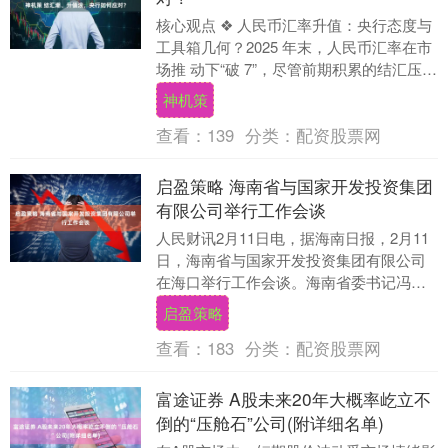
核心观点 ❖ 人民币汇率升值：央行态度与
工具箱几何？2025 年末，人民币汇率在市
场推 动下“破 7”，尽管前期积累的结汇压力
可能引发“汇率升值→结汇量更高” ....
神机策
查看：
139
分类：
配资股票网
启盈策略 海南省与国家开发投资集团
有限公司举行工作会谈
人民财讯2月11日电，据海南日报，2月11
日，海南省与国家开发投资集团有限公司
在海口举行工作会谈。海南省委书记冯飞
表示，海南愿同国投集团携手深化种业、
启盈策略
深海科技、....
查看：
183
分类：
配资股票网
富途证券 A股未来20年大概率屹立不
倒的“压舱石”公司(附详细名单)