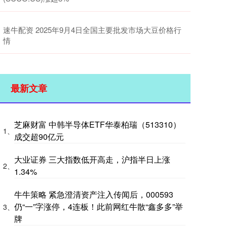
速牛配资 2025年9月4日全国主要批发市场大豆价格行
情
最新文章
芝麻财富 中韩半导体ETF华泰柏瑞（513310）
1、
成交超90亿元
大业证券 三大指数低开高走，沪指半日上涨
2、
1.34%
牛牛策略 紧急澄清资产注入传闻后，000593
仍“一”字涨停，4连板！此前网红牛散“鑫多多”举
3、
牌