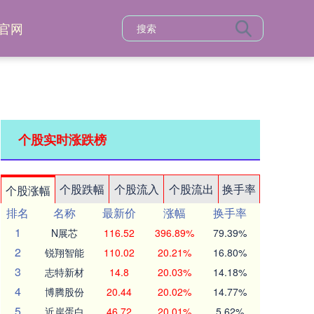
官网
个股实时涨跌榜
个股跌幅
个股流入
个股流出
换手率
个股涨幅
排名
名称
最新价
涨幅
换手率
1
N展芯
116.52
396.89%
79.39%
2
锐翔智能
110.02
20.21%
16.80%
3
志特新材
14.8
20.03%
14.18%
4
博腾股份
20.44
20.02%
14.77%
5
近岸蛋白
46.72
20.01%
5.62%