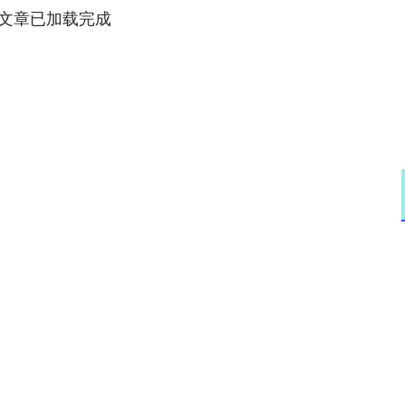
文章已加载完成
沪深300
4694.44
.42%
43.13
0.93%