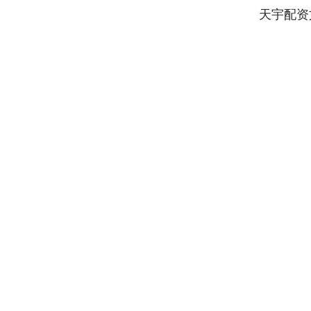
天宇配资
深证成指
14311.01
.68
1.02%
200.89
1