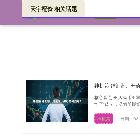
天宇配资 相关话题
天宇
首页
神机策 结汇潮、升
核心观点 ❖ 人民币汇
动下“破 7”，尽管前期
神机策
日期：02-