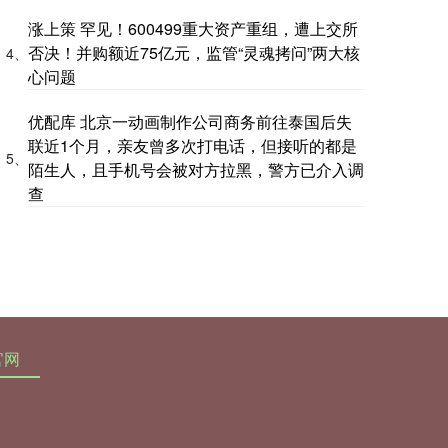
涨上策 罕见！600499重大资产重组，遭上交所
否决！并购额近75亿元，监管“灵魂拷问”两大核
4、
心问题
优配库 北京一动画制作公司商务前往泰国后失
联近1个月，亲友曾多次打电话，但接听的都是
5、
陌生人，且手机号会被对方拉黑，警方已介入调
查
官网