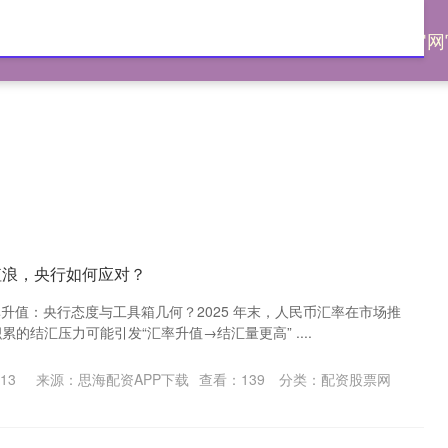
配资
网上配资股票
配资股票网
配资炒股官网
值浪，央行如何应对？
率升值：央行态度与工具箱几何？2025 年末，人民币汇率在市场推
积累的结汇压力可能引发“汇率升值→结汇量更高” ....
13
来源：思海配资APP下载
查看：
139
分类：
配资股票网