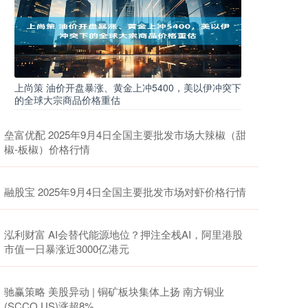
上尚策 油价开盘暴涨、黄金上冲5400，美以伊冲突下
的全球大宗商品价格重估
垒富优配 2025年9月4日全国主要批发市场大辣椒（甜
椒-板椒）价格行情
融股宝 2025年9月4日全国主要批发市场对虾价格行情
泓利财富 AI会替代能源地位？押注全栈AI，阿里港股
市值一日暴涨近3000亿港元
驰赢策略 美股异动 | 铜矿板块集体上扬 南方铜业
(SCCO.US)涨超8%