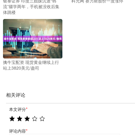
银泰证券 印度三姐妹沉迷“韩
科元网 赛力斯股价一度涨停
流”辍学两年，手机被没收后集
体跳楼
擒牛宝配资 现货黄金继续上行
站上3820美元/盎司
相关评论
本文评分
*
评论内容
*