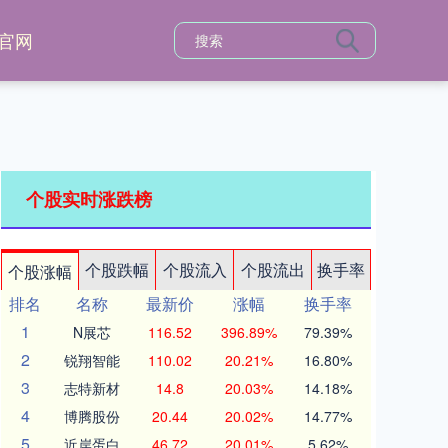
官网
个股实时涨跌榜
个股跌幅
个股流入
个股流出
换手率
个股涨幅
排名
名称
最新价
涨幅
换手率
1
N展芯
116.52
396.89%
79.39%
2
锐翔智能
110.02
20.21%
16.80%
3
志特新材
14.8
20.03%
14.18%
4
博腾股份
20.44
20.02%
14.77%
5
近岸蛋白
46.72
20.01%
5.62%