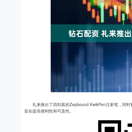
指数
3940.04
深证成指
14
39.68
1.02%
礼来推出了四剂装的Zepbound KwikPen注射笔，同时获
旨在提高便利性和可及性。