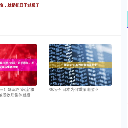
悲哀，就是把日子过反了
三姐妹沉迷“韩流”辍
钱坛子 日本为何重振造船业
被没收后集体跳楼