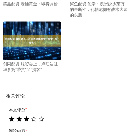
笑赢配资 老铺黄金：即将调价
鳄鱼配资 伦辛：凯恩缺少莱万
的果断性，孔帕尼拥有战术大师
的头脑
创同配资 服贸会上，卢旺达驻
华参赞“带货”又“揽客”
相关评论
本文评分
*
评论内容
*