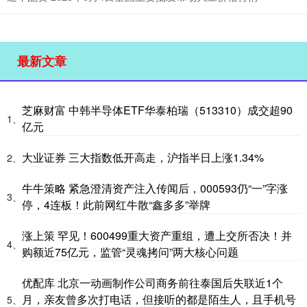
最新文章
芝麻财富 中韩半导体ETF华泰柏瑞（513310）成交超90
1、
亿元
大业证券 三大指数低开高走，沪指半日上涨1.34%
2、
牛牛策略 紧急澄清资产注入传闻后，000593仍“一”字涨
3、
停，4连板！此前网红牛散“鑫多多”举牌
涨上策 罕见！600499重大资产重组，遭上交所否决！并
4、
购额近75亿元，监管“灵魂拷问”两大核心问题
优配库 北京一动画制作公司商务前往泰国后失联近1个
月，亲友曾多次打电话，但接听的都是陌生人，且手机号
5、