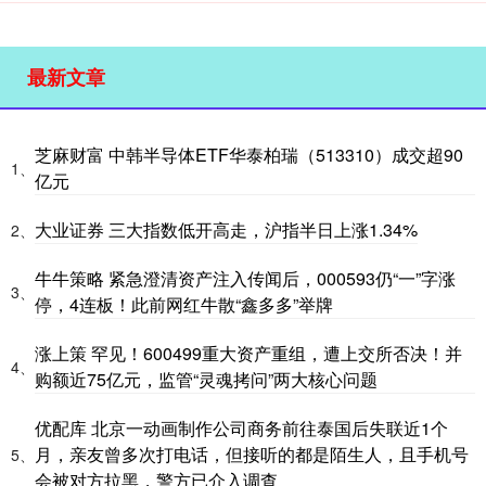
最新文章
芝麻财富 中韩半导体ETF华泰柏瑞（513310）成交超90
1、
亿元
大业证券 三大指数低开高走，沪指半日上涨1.34%
2、
牛牛策略 紧急澄清资产注入传闻后，000593仍“一”字涨
3、
停，4连板！此前网红牛散“鑫多多”举牌
涨上策 罕见！600499重大资产重组，遭上交所否决！并
4、
购额近75亿元，监管“灵魂拷问”两大核心问题
优配库 北京一动画制作公司商务前往泰国后失联近1个
月，亲友曾多次打电话，但接听的都是陌生人，且手机号
5、
会被对方拉黑，警方已介入调查