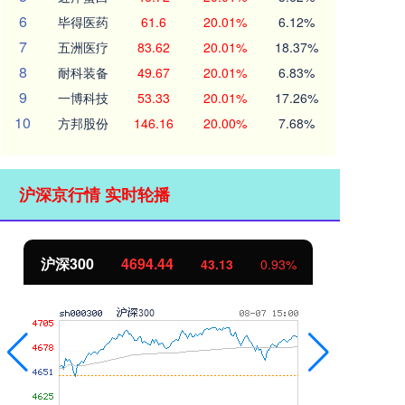
6
毕得医药
61.6
20.01%
6.12%
7
五洲医疗
83.62
20.01%
18.37%
8
耐科装备
49.67
20.01%
6.83%
9
一博科技
53.33
20.01%
17.26%
10
方邦股份
146.16
20.00%
7.68%
沪深京行情 实时轮播
沪深300
4694.44
北
43.13
0.93%