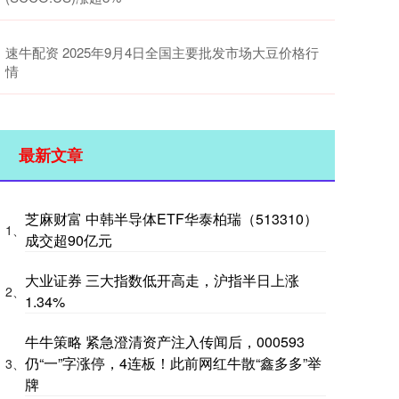
速牛配资 2025年9月4日全国主要批发市场大豆价格行
情
最新文章
芝麻财富 中韩半导体ETF华泰柏瑞（513310）
1、
成交超90亿元
大业证券 三大指数低开高走，沪指半日上涨
2、
1.34%
牛牛策略 紧急澄清资产注入传闻后，000593
仍“一”字涨停，4连板！此前网红牛散“鑫多多”举
3、
牌