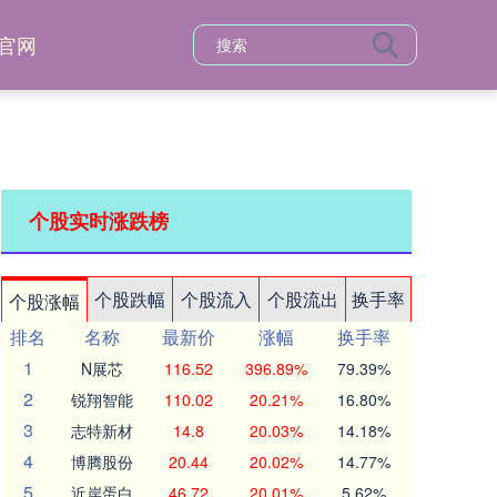
官网
个股实时涨跌榜
个股跌幅
个股流入
个股流出
换手率
个股涨幅
排名
名称
最新价
涨幅
换手率
1
N展芯
116.52
396.89%
79.39%
2
锐翔智能
110.02
20.21%
16.80%
3
志特新材
14.8
20.03%
14.18%
4
博腾股份
20.44
20.02%
14.77%
5
近岸蛋白
46.72
20.01%
5.62%