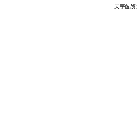
天宇配资
上证指数
3940.04
.40
2.13%
39.68
1.