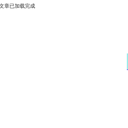
文章已加载完成
深证成指
14311.01
02%
200.89
1.42%