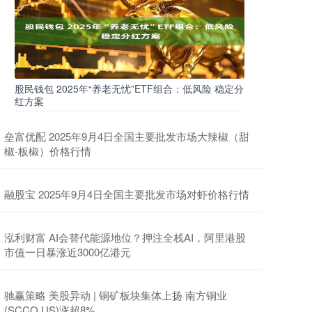
股民钱包 2025年“养老无忧”ETF组合：低风险 稳定分
红方案
垒富优配 2025年9月4日全国主要批发市场大辣椒（甜
椒-板椒）价格行情
融股宝 2025年9月4日全国主要批发市场对虾价格行情
泓利财富 AI会替代能源地位？押注全栈AI，阿里港股
市值一日暴涨近3000亿港元
驰赢策略 美股异动 | 铜矿板块集体上扬 南方铜业
(SCCO.US)涨超8%