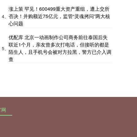
涨上策 罕见！600499重大资产重组，遭上交所
否决！并购额近75亿元，监管“灵魂拷问”两大核
4、
心问题
优配库 北京一动画制作公司商务前往泰国后失
联近1个月，亲友曾多次打电话，但接听的都是
5、
陌生人，且手机号会被对方拉黑，警方已介入调
查
官网