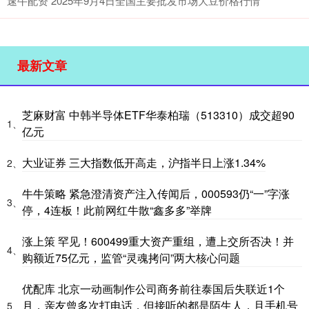
速牛配资 2025年9月4日全国主要批发市场大豆价格行情
最新文章
芝麻财富 中韩半导体ETF华泰柏瑞（513310）成交超90
1、
亿元
大业证券 三大指数低开高走，沪指半日上涨1.34%
2、
牛牛策略 紧急澄清资产注入传闻后，000593仍“一”字涨
3、
停，4连板！此前网红牛散“鑫多多”举牌
涨上策 罕见！600499重大资产重组，遭上交所否决！并
4、
购额近75亿元，监管“灵魂拷问”两大核心问题
优配库 北京一动画制作公司商务前往泰国后失联近1个
月，亲友曾多次打电话，但接听的都是陌生人，且手机号
5、