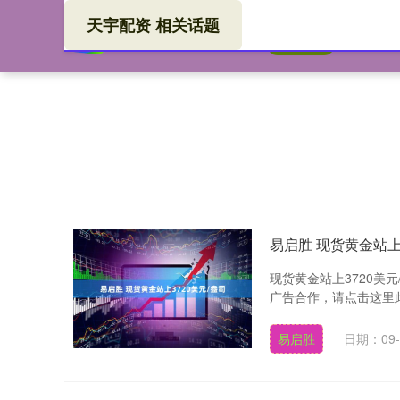
天宇配资 相关话题
天宇
首页
易启胜 现货黄金站上3
现货黄金站上3720美
广告合作，请点击这里此
易启胜
日期：09-