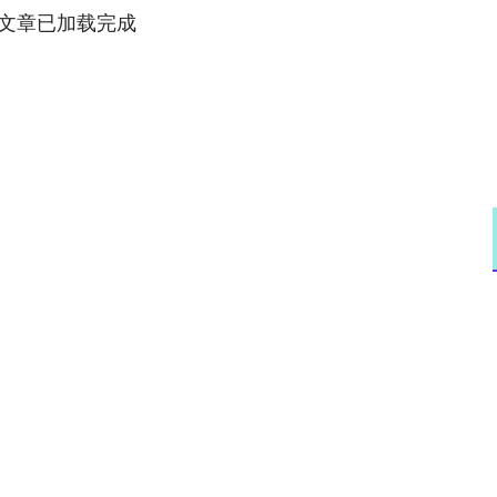
文章已加载完成
沪深300
4694.44
.42%
43.13
0.93%