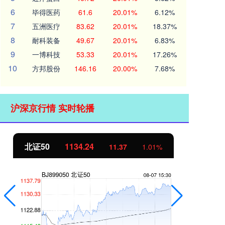
6
毕得医药
61.6
20.01%
6.12%
7
五洲医疗
83.62
20.01%
18.37%
8
耐科装备
49.67
20.01%
6.83%
9
一博科技
53.33
20.01%
17.26%
10
方邦股份
146.16
20.00%
7.68%
沪深京行情 实时轮播
北证50
1134.24
创
11.37
1.01%