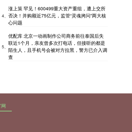
涨上策 罕见！600499重大资产重组，遭上交所
否决！并购额近75亿元，监管“灵魂拷问”两大核
4、
心问题
优配库 北京一动画制作公司商务前往泰国后失
联近1个月，亲友曾多次打电话，但接听的都是
5、
陌生人，且手机号会被对方拉黑，警方已介入调
查
官网