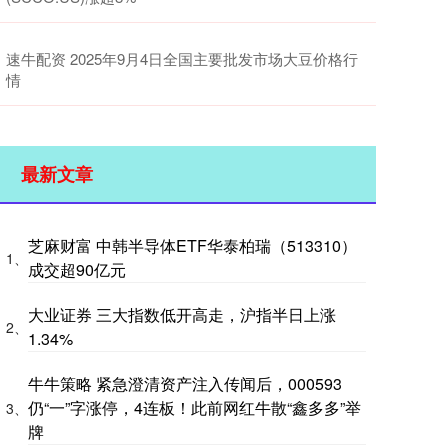
速牛配资 2025年9月4日全国主要批发市场大豆价格行
情
最新文章
芝麻财富 中韩半导体ETF华泰柏瑞（513310）
1、
成交超90亿元
大业证券 三大指数低开高走，沪指半日上涨
2、
1.34%
牛牛策略 紧急澄清资产注入传闻后，000593
仍“一”字涨停，4连板！此前网红牛散“鑫多多”举
3、
牌