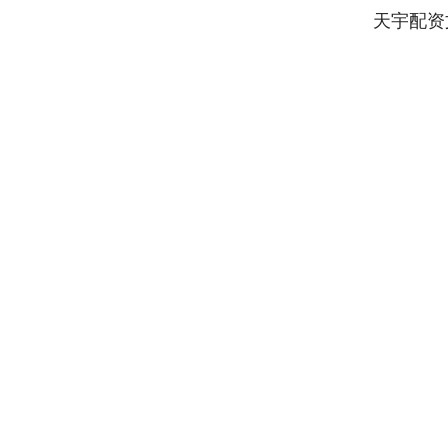
天宇配资
深证成指
14311.01
.68
1.02%
200.89
1