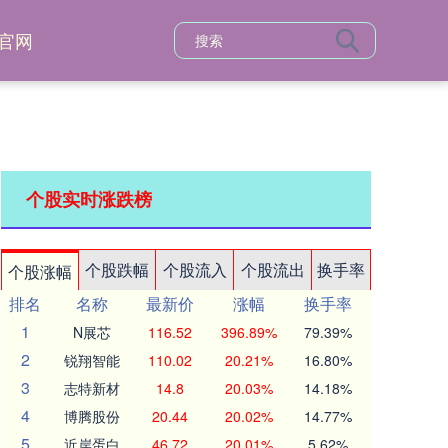
官网
个股实时涨跌榜
个股跌幅
个股流入
个股流出
换手率
个股涨幅
排名
名称
最新价
涨幅
换手率
1
N展芯
116.52
396.89%
79.39%
2
锐翔智能
110.02
20.21%
16.80%
3
志特新材
14.8
20.03%
14.18%
4
博腾股份
20.44
20.02%
14.77%
5
近岸蛋白
46.72
20.01%
5.62%