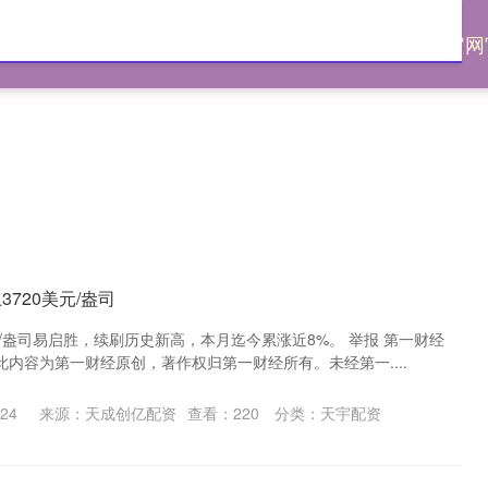
配资
网上配资股票
配资股票网
配资炒股官网
720美元/盎司
元/盎司易启胜，续刷历史新高，本月迄今累涨近8%。 举报 第一财经
内容为第一财经原创，著作权归第一财经所有。未经第一....
24
来源：天成创亿配资
查看：
220
分类：
天宇配资