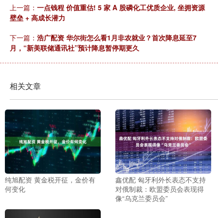
上一篇：
一点钱程 价值重估! 5 家 A 股磷化工优质企业, 坐拥资源
壁垒 + 高成长潜力
下一篇：
浩广配资 华尔街怎么看1月非农就业？首次降息延至7
月，“新美联储通讯社”预计降息暂停期更久
相关文章
纯旭配资 黄金税开征，金价有
鑫优配 匈牙利外长表态不支持
何变化
对俄制裁：欧盟委员会表现得
像“乌克兰委员会”