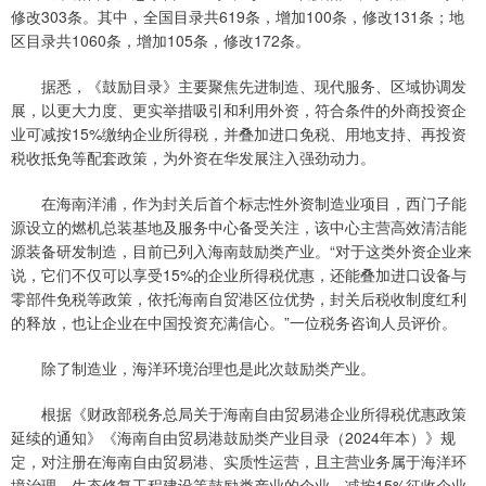
修改303条。其中，全国目录共619条，增加100条，修改131条；地
区目录共1060条，增加105条，修改172条。
据悉，《鼓励目录》主要聚焦先进制造、现代服务、区域协调发
展，以更大力度、更实举措吸引和利用外资，符合条件的外商投资企
业可减按15%缴纳企业所得税，并叠加进口免税、用地支持、再投资
税收抵免等配套政策，为外资在华发展注入强劲动力。
在海南洋浦，作为封关后首个标志性外资制造业项目，西门子能
源设立的燃机总装基地及服务中心备受关注，该中心主营高效清洁能
源装备研发制造，目前已列入海南鼓励类产业。“对于这类外资企业来
说，它们不仅可以享受15%的企业所得税优惠，还能叠加进口设备与
零部件免税等政策，依托海南自贸港区位优势，封关后税收制度红利
的释放，也让企业在中国投资充满信心。”一位税务咨询人员评价。
除了制造业，海洋环境治理也是此次鼓励类产业。
根据《财政部税务总局关于海南自由贸易港企业所得税优惠政策
延续的通知》《海南自由贸易港鼓励类产业目录（2024年本）》规
定，对注册在海南自由贸易港、实质性运营，且主营业务属于海洋环
境治理、生态修复工程建设等鼓励类产业的企业，减按15%征收企业