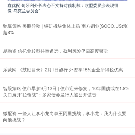
鑫优配 匈牙利外长表态不支持对俄制裁：欧盟委员会表现得
像“乌克兰委员会”
驰赢策略 美股异动 | 铜矿板块集体上扬 南方铜业(SCCO.US)涨
超8%
易融资 信托业转型任重道远，盈利风险仍需高度警觉
乐蒙网 《鼓励目录》2月1日施行 外资享15%企业所得税优惠
智股策略 债市早参9月12日 | 债市迎来修复，10年国债或在1.8%
关口展开“拉锯战”；多家债券发行人被公开谴责
微配资 一些人让李小龙向拳王阿里挑战，李小龙：我为什么要
向他挑战？