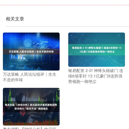
相关文章
银易配资 2-0! 神锋头槌破门 连
万达策略 人民论坛锐评｜生生
续6场零封 13.1亿豪门9连胜强
不息的年味
势领跑一骑绝尘