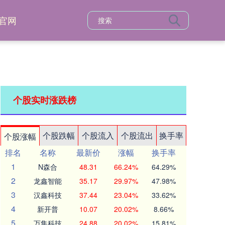
官网
个股实时涨跌榜
个股跌幅
个股流入
个股流出
换手率
个股涨幅
排名
名称
最新价
涨幅
换手率
1
N森合
48.31
66.24%
64.29%
2
龙鑫智能
35.17
29.97%
47.98%
3
汉鑫科技
37.44
23.04%
33.62%
4
新开普
10.07
20.02%
8.66%
5
万集科技
24.88
20.02%
15.81%