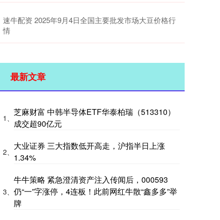
速牛配资 2025年9月4日全国主要批发市场大豆价格行
情
最新文章
芝麻财富 中韩半导体ETF华泰柏瑞（513310）
1、
成交超90亿元
大业证券 三大指数低开高走，沪指半日上涨
2、
1.34%
牛牛策略 紧急澄清资产注入传闻后，000593
仍“一”字涨停，4连板！此前网红牛散“鑫多多”举
3、
牌