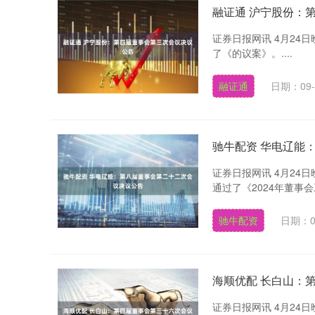
融证通 沪宁股份：
证券日报网讯 4月2
了《的议案》。....
融证通
日期：09-
驰牛配资 华电辽能
证券日报网讯 4月2
通过了《2024年董事会
深证成指
0.00
.10
0.00%
0.00
0.00
驰牛配资
日期：0
海顺优配 长白山：
证券日报网讯 4月2