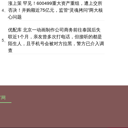
涨上策 罕见！600499重大资产重组，遭上交所
否决！并购额近75亿元，监管“灵魂拷问”两大核
4、
心问题
优配库 北京一动画制作公司商务前往泰国后失
联近1个月，亲友曾多次打电话，但接听的都是
5、
陌生人，且手机号会被对方拉黑，警方已介入调
查
官网